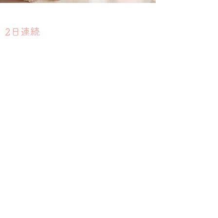
2日連続
ボディ集中改善コース
60分×2日間 18000円
​『首肩＆肩甲骨』『下半身』『腰』の中から
一つ選択して下さい。2日間同じ個所を徹底
的にケアしていきます。