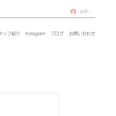
ログイン
タッフ紹介
Instagram
ブログ
お問い合わせ
ベルエポック美
校🏫
日
八王子です🍕