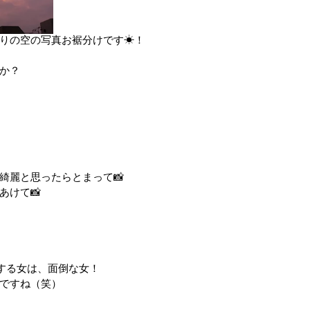
りの空の写真お裾分けです☀！
か？
綺麗と思ったらとまって📸
あけて📸
プする女は、面倒な女！
ですね（笑）