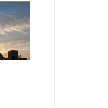
6日
筋テクニック講
4日