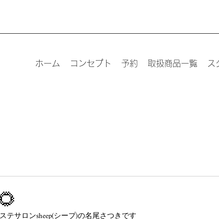
ホーム
コンセプト
予約
取扱商品一覧
ス
🐑東京
容専門学
2021年7月7
🌻
テサロンsheep(シープ)の名尾さつきです
🐑地元は