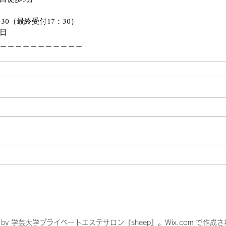
：30（最終受付17：30）
日
＿＿＿＿＿＿＿＿＿＿＿
1 by 学芸大学プライベートエステサロン『sheep』。Wix.com で作成