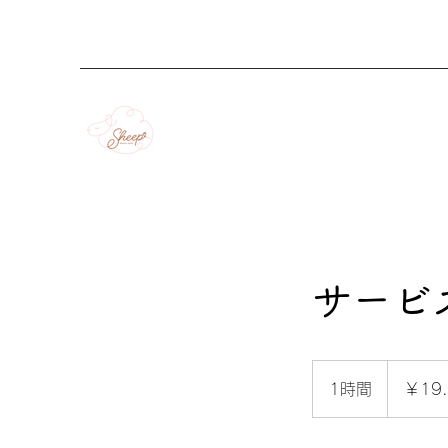
サービ
19.99
円
1時間
1
￥19.
時