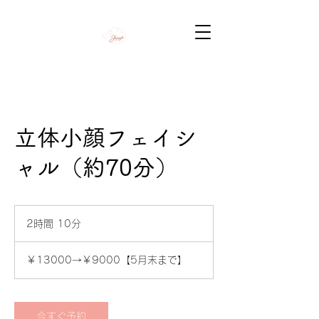
立体小顔フェイシ
ャル（約70分）
2時間 10分
2
時
￥13000→￥9000【5
間
月
￥13000→￥9000【5月末まで】
1
末
ま
0
で】
分
今すぐ予約